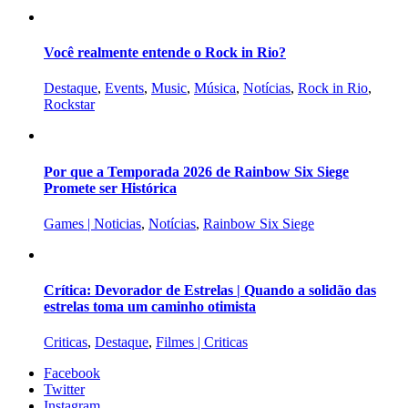
Você realmente entende o Rock in Rio?
Destaque
,
Events
,
Music
,
Música
,
Notícias
,
Rock in Rio
,
Rockstar
Por que a Temporada 2026 de Rainbow Six Siege
Promete ser Histórica
Games | Noticias
,
Notícias
,
Rainbow Six Siege
Crítica: Devorador de Estrelas | Quando a solidão das
estrelas toma um caminho otimista
Criticas
,
Destaque
,
Filmes | Criticas
Facebook
Twitter
Instagram