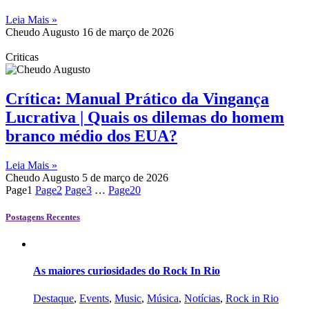
Leia Mais »
Cheudo Augusto
16 de março de 2026
Criticas
Crítica: Manual Prático da Vingança
Lucrativa | Quais os dilemas do homem
branco médio dos EUA?
Leia Mais »
Cheudo Augusto
5 de março de 2026
Page
1
Page
2
Page
3
…
Page
20
Postagens Recentes
As maiores curiosidades do Rock In Rio
Destaque
,
Events
,
Music
,
Música
,
Notícias
,
Rock in Rio