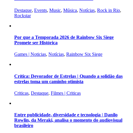
Destaque
,
Events
,
Music
,
Música
,
Notícias
,
Rock in Rio
,
Rockstar
Por que a Temporada 2026 de Rainbow Six Siege
Promete ser Histórica
Games | Noticias
,
Notícias
,
Rainbow Six Siege
Crítica: Devorador de Estrelas | Quando a solidão das
estrelas toma um caminho otimista
Criticas
,
Destaque
,
Filmes | Criticas
Entre publicidade, diversidade e tecnologia | Danilo
Rowlin, da Meraki, analisa o momento do audiovisual
brasileiro