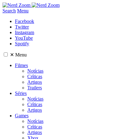
Search
Menu
Facebook
Twitter
Instagram
YouTube
Spotify
✕
Menu
Filmes
Notícias
Críticas
Artigos
Trailers
Séries
Notícias
Críticas
Artigos
Games
Notícias
Críticas
Artigos
Xbox