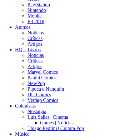
PlayStation
Nintendo
Mobile
E3 2018
Animes
Notícias
Críticas
Artigos
HQs | Livros
Notícias
Críticas
Artigos
Marvel Comics
Panini Comics
NewPop
Pipoca e Nanquim
DC Comics
Vertigo Comics
Colunistas
Nostalgia
Luiz Salles | Cinema
Games | Noticias
Thiago Pedrini | Cultura Pop
Música