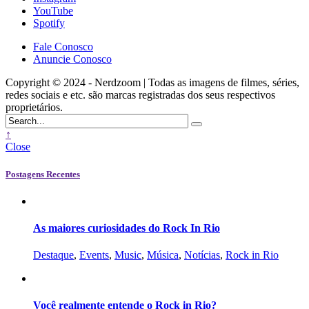
YouTube
Spotify
Fale Conosco
Anuncie Conosco
Copyright © 2024 - Nerdzoom | Todas as imagens de filmes, séries,
redes sociais e etc. são marcas registradas dos seus respectivos
proprietários.
↑
Close
Postagens Recentes
As maiores curiosidades do Rock In Rio
Destaque
,
Events
,
Music
,
Música
,
Notícias
,
Rock in Rio
Você realmente entende o Rock in Rio?